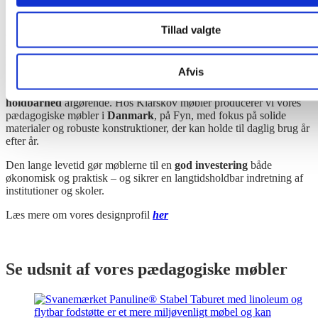
Tillad valgte
Danske kvalitetsmøbler – der holder i
mange år
Afvis
Institutionsmøbler bliver brugt – meget. Derfor er
kvalitet
og
holdbarhed
afgørende. Hos Klarskov møbler producerer vi vores
pædagogiske møbler i
Danmark
, på Fyn, med fokus på solide
materialer og robuste konstruktioner, der kan holde til daglig brug år
efter år.
Den lange levetid gør møblerne til en
god investering
både
økonomisk og praktisk – og sikrer en langtidsholdbar indretning af
institutioner og skoler.
Læs mere om vores designprofil
her
Se udsnit af vores pædagogiske møbler