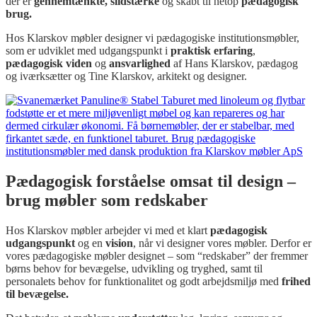
der er
gennemtænkte, slidstærke
og skabt til netop
pædagogisk
brug.
Hos Klarskov møbler designer vi pædagogiske institutionsmøbler,
som er udviklet med udgangspunkt i
praktisk erfaring
,
pædagogisk viden
og
ansvarlighed
af Hans Klarskov, pædagog
og iværksætter og Tine Klarskov, arkitekt og designer.
Pædagogisk forståelse omsat til design –
brug møbler som redskaber
Hos Klarskov møbler arbejder vi med et klart
pædagogisk
udgangspunkt
og en
vision
, når vi designer vores møbler. Derfor er
vores pædagogiske møbler designet – som “redskaber” der fremmer
børns behov for bevægelse, udvikling og tryghed, samt til
personalets behov for funktionalitet og godt arbejdsmiljø med
frihed
til bevægelse.