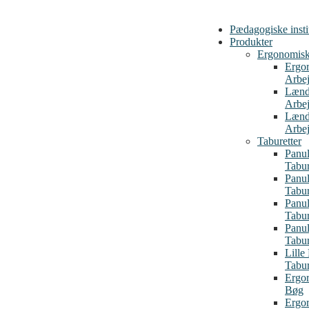
Pædagogiske insti
Produkter
Ergonomiske
Ergo
Arbej
Lænd
Arbej
Lænd
Arbej
Taburetter
Panul
Tabu
Panul
Tabu
Panul
Tabur
Panul
Tabur
Lille
Tabur
Ergor
Bøg
Ergor