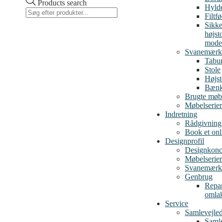
Products search
Hylde
Filtf
Sikke
højst
mode
Svanemærk
Tabur
Stole
Højst
Bæn
Brugte møb
Møbelserier
Indretning
Rådgivning
Book et on
Designprofil
Designkonc
Møbelserier
Svanemærk
Genbrug
Repar
omla
Service
Samlevejle
Samle