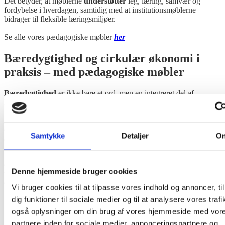
Det betyder, at møblerne
understøtter
leg, læring, samvær og
fordybelse i hverdagen, samtidig med at institutionsmøblerne
bidrager til fleksible læringsmiljøer.
Se alle vores pædagogiske møbler
her
Bæredygtighed og cirkulær økonomi i
praksis – med pædagogiske møbler
Bæredygtighed
er ikke bare et ord, men en integreret del af
Klarskov møbler´s tilgang til design af pædagogiske møbler. De
fleste af Klarskov´s institutionsmøbler er fremstillet så de er
godkendt med
Svanemærket
– og tager dermed hensyn til miljøet,
er uden skadelige kemikalier, er
sikkerhedstestet
og har fokus på
Samtykke
Detaljer
O
ansvarligt materialevalg.
Derudover er møblerne designet, så de kan
repareres
,
opgraderes
og
genbruges
, frem for at blive udskiftet eller smidt ud. Det
Denne hjemmeside bruger cookies
understøtter en
cirkulær økonomi
med institutionsmøbler,
der både
reducerer affald og ressourceforbrug.
Vi bruger cookies til at tilpasse vores indhold og annoncer, til
dig funktioner til sociale medier og til at analysere vores trafi
Læs om svanemærkning af møbler
her
også oplysninger om din brug af vores hjemmeside med vor
Læs mere om genbrug og reparation af møbler
her
partnere inden for sociale medier, annonceringspartnere og