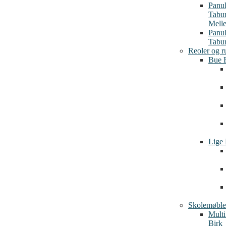
Panu
Tabu
Mell
Panu
Tabur
Reoler og r
Bue 
Lige 
Skolemøble
Multi
Birk