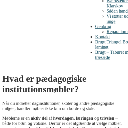
Iværksætte
Klarskov
Sådan handl
Vi støtter u
unge
Genbrug
Reparation
Kontakt
Brugt Triangel B
laminat
Brugt – Taburet me
træsæde
Hvad er pædagogiske
institutionsmøbler?
Når du indretter daginstitutioner, skoler og andre pædagogiske
miljøer, handler møbler ikke kun om borde og stole.
Møblerne er en
aktiv del
af
hverdagen
,
læringen
og
trivslen
–
både for børn og voksne. Derfor er det afgørende at vælge møbler,