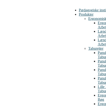
Pædagogiske insti
Produkter
Ergonomiske
Ergo
Arbej
Lænd
Arbej
Lænd
Arbej
Taburetter
Panul
Tabu
Panul
Tabu
Panul
Tabur
Panul
Tabur
Lille
Tabur
Ergor
Bøg
Ergor