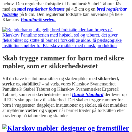
behov. Den regulerbar fodstøtte til Panuline® Stabel Taburet fås
med en
smal regulerbar fodstøtte
på 4,5 cm og en
bred regulerbar
fodstøtte
på 9 cm. Den regulerbar fodstøtte kan anvendes på hele
Klarskov
Panuline® serien.
Skab trygge rammer for børn med sikre
møbler, som er sikkerhedstestet
Vil du have institutionsmøbler og skolemøbler med
sikkerhed,
styrke
og
stabilitet
? – så vælg vores Klarskov Svanemærket
Panuline® Stabel Taburet og Klarskov Svanemærket Ergoret®
Taburet, som er sikkerhedstestet med
Dansk Standard
der lever op
til EU´s skrappe krav til sikkerhed. Det skaber trygge rammer for
børn i vuggestuer, dagplejer, institutioner og skoler, så det mindsker
at møblerne
vælter
og
vipper
når barnet træder på fodstøtten eller
kravler op på taburetten og skamler.