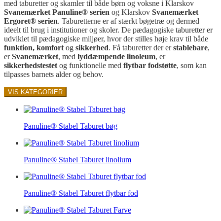
med taburetter og skamler til både børn og voksne i Klarskov
Svanemærket Panuline® serien
og Klarskov
Svanemærket
Ergoret®
serien
. Taburetterne er af stærkt bøgetræ og dermed
ideelt til brug i institutioner og skoler. De pædagogiske taburetter er
udviklet til pædagogiske miljøer, hvor der stilles høje krav til både
funktion, komfort
og
sikkerhed
. Få taburetter der er
stablebare
,
er
Svanemærket
, med
lyddæmpende linoleum
, er
sikkerhedstestet
og funktionelle med
flytbar fodstøtte
, som kan
tilpasses barnets alder og behov.
VIS KATEGORIER
Panuline® Stabel Taburet bøg
Panuline® Stabel Taburet linolium
Panuline® Stabel Taburet flytbar fod