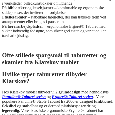
i værksteder, billedkunstlokaler og lignende.
På biblioteker og læsehjørner
– komfortable og ergonomiske
siddepladser, der inviterer til fordybelse.
I fællesarealer
– stabelbare taburetter, der kan trækkes frem ved
arrangementer eller bruges i pauserum.
På lærerarbejdspladser
– ergonomiske Ergoret® Taburet med
sikker indvendig fodstøtte, som sikrer god støtte og variation i en
travl arbejdsdag.
Ofte stillede spørgsmål til taburetter og
skamler fra Klarskov møbler
Hvilke typer taburetter tilbyder
Klarskov?
Hos Klarskov møbler tilbyder vi
2 grunddesign
med henholdsvis
Panuline® Taburet serien
og
Ergoret® Taburet serien
. Vores
populære Panuline® Stable Taburet fra 2000 er designet
funktionel,
fleksibel
og
stabelba
r og er dermed
pladsbesparende
og
legevenlig
. Vores klassiske ergonomiske Ergoret® Taburet har