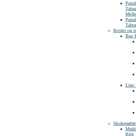
Panu
Tabu
Mell
Panu
Tabur
Reoler og r
Bue 
Lige 
Skolemøble
Multi
Birk