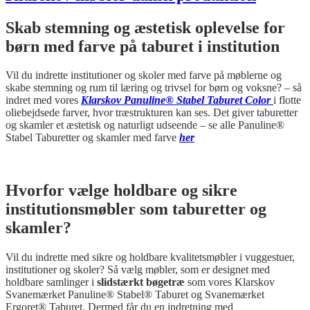
Skab stemning og æstetisk oplevelse for
børn med farve på taburet i institution
Vil du indrette institutioner og skoler med farve på møblerne og
skabe stemning og rum til læring og trivsel for børn og voksne? – så
indret med vores
Klarskov Panuline® Stabel Taburet Color
i flotte
oliebejdsede farver, hvor træstrukturen kan ses. Det giver taburetter
og skamler et æstetisk og naturligt udseende – se alle Panuline®
Stabel Taburetter og skamler med farve
her
Hvorfor vælge holdbare og sikre
institutionsmøbler som taburetter og
skamler?
Vil du indrette med sikre og holdbare kvalitetsmøbler i vuggestuer,
institutioner og skoler? Så vælg møbler, som er designet med
holdbare samlinger i
slidstærkt bøgetræ
som vores Klarskov
Svanemærket Panuline® Stabel® Taburet og Svanemærket
Ergoret® Taburet. Dermed får du en indretning med