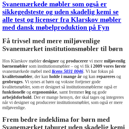
Få trivsel med mere miljøvenlige
Svanemærket institutionsmøbler til børn
Hos Klarskov møbler
designer
og
producerer
vi mere
miljøvenlig
børnemøbler
som institutionsmøbler – og vi fik
i 2009 vores første
svanemærkede møbel med
licens 5031 0046
. Vi har fokus på
kvalitetsmøbler
, der kan
holde i mange år
og kan
repareres
og
genbruges
. Vi synes at børn og voksne fortjener gode
kvalitetsmøbler, som er designet så institutionsmøblerne også er
funktionelle
og
ergonomiske
, samt fremmer
leg
og gode
arbejdsforhold
. Der er mange hensyn, der skal tages og integreres
når vi designer og producerer institutionsmøbler, som også er mere
miljøvenlige.
Frem bedre indeklima for børn med
Svanemærket taburet uden skadelig kemi