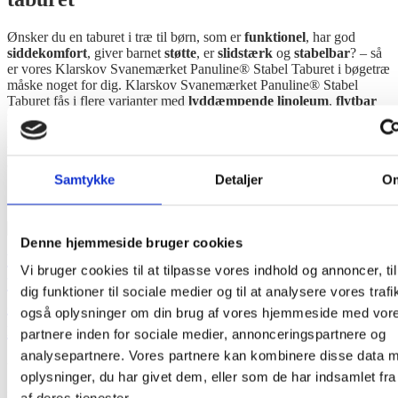
Ønsker du en taburet i træ til børn, som er
funktionel
, har god
siddekomfort
, giver barnet
støtte
, er
slidstærk
og
stabelbar
? – så
er vores Klarskov Svanemærket Panuline® Stabel Taburet i bøgetræ
måske noget for dig. Klarskov Svanemærket Panuline® Stabel
Taburet fås i flere varianter med
lyddæmpende linoleum
,
flytbar
fodstøtte
og i
forskellige højder
– er
sikkerhedstestet
og
Svanemærket.
Panuline® er ideel til indretning af institutioner,
vuggestuer, børnehaver og skoler med sit
stabelbare
, enkle og
organiske
design i robuste
kvalitetsmaterialer.
Samtykke
Detaljer
O
Denne hjemmeside bruger cookies
Vi bruger cookies til at tilpasse vores indhold og annoncer, til
dig funktioner til sociale medier og til at analysere vores trafi
også oplysninger om din brug af vores hjemmeside med vor
partnere inden for sociale medier, annonceringspartnere og
analysepartnere. Vores partnere kan kombinere disse data 
Udnyt pladsen i institutioner og skoler
oplysninger, du har givet dem, eller som de har indsamlet fra
med stabelbar Panuline® Stabel Taburet