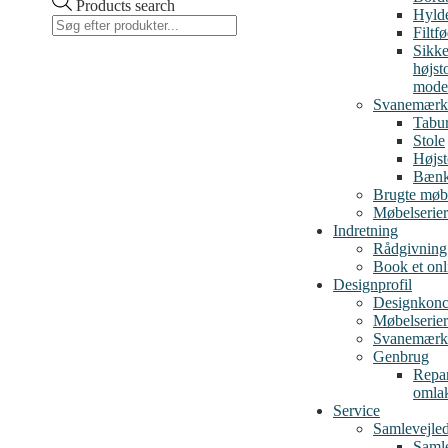
Products search
Hylde
Filtf
Sikke
højst
mode
Svanemærk
Tabur
Stole
Højst
Bæn
Brugte møb
Møbelserier
Indretning
Rådgivning
Book et on
Designprofil
Designkonc
Møbelserier
Svanemærk
Genbrug
Repar
omla
Service
Samlevejle
Samle