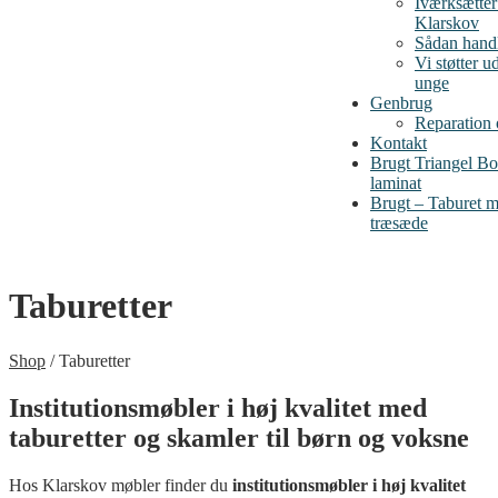
Iværksætte
Klarskov
Sådan handl
Vi støtter u
unge
Genbrug
Reparation
Kontakt
Brugt Triangel B
laminat
Brugt – Taburet me
træsæde
Taburetter
Shop
/
Taburetter
Institutionsmøbler i høj kvalitet med
taburetter og skamler til børn og voksne
Hos Klarskov møbler finder du
institutionsmøbler i høj kvalitet