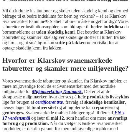
Vil du indrette institutioner og skoler uden skadelig kemi og dermed
bidrage til et bedre indeklima for børn og voksne? – så er Klarskov
Svanemærket Panuline® Stabel Taburet måske noget for dig? Vores
taburetter er institutionsmøbler, som bidrager til
bedre indeklima
da
børnemøblerne er
uden skadelig kemi
. Det betyder at Klarskov
taburetter og skamler ikke afgiver skadelige stoffer til luften fra lak
og lim – og at små børn kan
sutte på lakken
uden risiko for at
optage skadelig kemi fra lakken.
Hvorfor er Klarskov svanemærkede
taburetter og skamler mere miljøvenlige?
Vores svanemærkede taburetter og skamler, fra Klarskov møbler, er
mere miljøvenlige fordi de er Svanemærket med det nordiske
miljømærke fra
Miljømærkning Danmark.
Det er et af de
skrappeste miljømærker, hvor der ses på
hele produktets livscyklus
lige fra brugen af
certificeret træ
, fravalg af
skadelige kemikalier
,
hensyntagen til
biodiversitet
og at møblerne kan
repareres
og
genbruges.
Svanemærkede møbler bidrager også til flere af
FN´s
17 verdensmål
og især til
mål 12
, som handler om mere
ansvarligt
forbrug
og
produktion.
Når du vælger Klarskov Svanemærket
produkter, er det din garanti for mere miljøvenlige møbler med