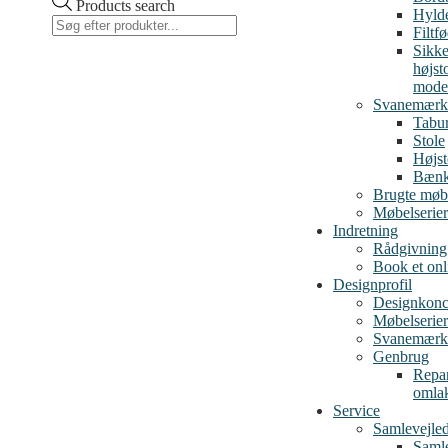
Products search
Hylde
Filtf
Sikke
højst
mode
Svanemærk
Tabur
Stole
Højst
Bæn
Brugte møb
Møbelserier
Indretning
Rådgivning
Book et on
Designprofil
Designkonc
Møbelserier
Svanemærk
Genbrug
Repar
omla
Service
Samlevejle
Samle