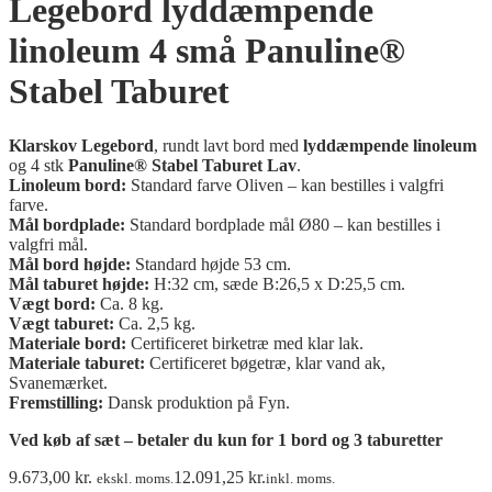
Legebord lyddæmpende
linoleum 4 små Panuline®
Stabel Taburet
Klarskov Legebord
, rundt lavt bord med
lyddæmpende
linoleum
og 4 stk
Panuline® Stabel Taburet Lav
.
Linoleum bord:
Standard farve Oliven – kan bestilles i valgfri
farve.
Mål bordplade:
Standard bordplade mål Ø80 – kan bestilles i
valgfri mål.
Mål bord højde:
Standard højde 53 cm.
Mål taburet højde:
H:32 cm, sæde B:26,5 x D:25,5 cm.
Vægt bord:
Ca. 8 kg.
Vægt taburet:
Ca. 2,5 kg.
Materiale bord:
Certificeret birketræ med klar lak.
Materiale taburet:
Certificeret bøgetræ, klar vand ak,
Svanemærket.
Fremstilling:
Dansk produktion på Fyn.
Ved køb af sæt – betaler du kun for 1 bord og 3 taburetter
9.673,00
kr.
12.091,25
kr.
ekskl. moms.
inkl. moms.