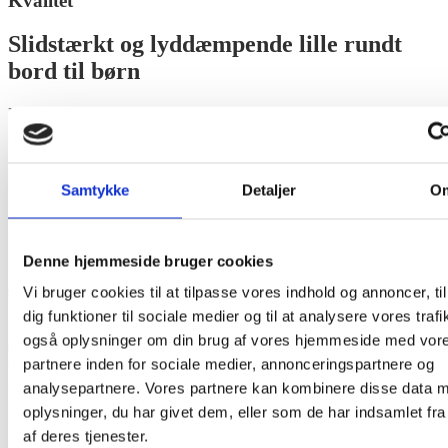
Kvalitet
Slidstærkt og lyddæmpende lille rundt
bord til børn
Få lyddæmpende indretning med vores
lyddæmpende
og
robuste
Runde Bord i birkefinér med klar lak.
Bordet har en
slidstærk
overflade med
linoleum
som er et smukt
naturmateriale, som fås i
24 flotte farver
og er nemt at
rengøre
og
Samtykke
Detaljer
O
vedligeholde.
Når du vælger
linoleum på din bordplade
får du et
naturmateriale
, der er
holdbart
, bidrager til
bedre indeklima
, er
Denne hjemmeside bruger cookies
bakteriehæmmende, antistatisk, selvhelende
og
støjreducerende.
Vi bruger cookies til at tilpasse vores indhold og annoncer, til
dig funktioner til sociale medier og til at analysere vores trafi
Få en
pædagogisk indretning
med et
lavt rundt bord af
certificeret
også oplysninger om din brug af vores hjemmeside med vor
træ
med
lang levetid
, hvor bordben kan spændes efter via
muffer
og skruer
og let
udskiftes
.
partnere inden for sociale medier, annonceringspartnere og
analysepartnere. Vores partnere kan kombinere disse data 
Det Runde Bord med lyddæmpende linoleum er et
oplysninger, du har givet dem, eller som de har indsamlet fra
indendørsmøbel
, som ikke må udsættes for vand og fugt.
af deres tjenester.
Pædagogisk møbel
med
5 års garanti
og en forventet levetid på