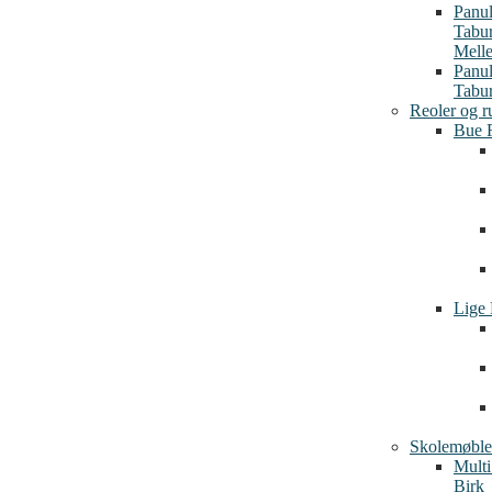
Panu
Tabu
Mell
Panu
Tabur
Reoler og r
Bue 
Lige 
Skolemøble
Multi
Birk