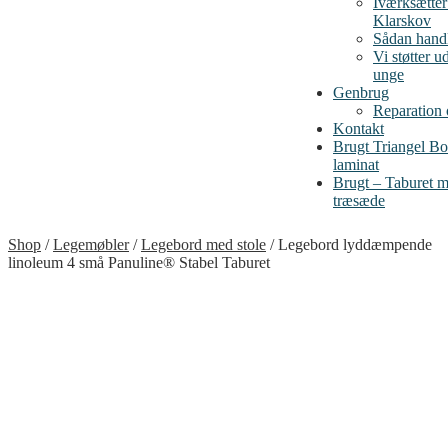
Iværksætte
Klarskov
Sådan handl
Vi støtter u
unge
Genbrug
Reparation
Kontakt
Brugt Triangel B
laminat
Brugt – Taburet me
træsæde
Shop
/
Legemøbler
/
Legebord med stole
/
Legebord lyddæmpende
linoleum 4 små Panuline® Stabel Taburet