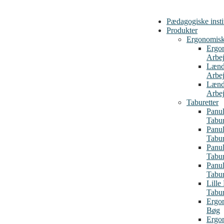
Pædagogiske insti
Produkter
Ergonomiske
Ergo
Arbej
Lænd
Arbej
Lænd
Arbej
Taburetter
Panul
Tabu
Panul
Tabu
Panul
Tabur
Panul
Tabur
Lille
Tabur
Ergor
Bøg
Ergor