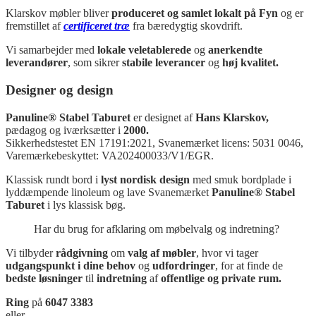
Klarskov møbler bliver
produceret og samlet lokalt på Fyn
og er
fremstillet af
certificeret træ
fra bæredygtig skovdrift.
Vi samarbejder med
lokale veletablerede
og
anerkendte
leverandører
, som sikrer
stabile leverancer
og
høj kvalitet.
Designer og design
Panuline® Stabel Taburet
er designet af
Hans Klarskov,
pædagog og iværksætter i
2000.
Sikkerhedstestet EN 17191:2021, Svanemærket licens: 5031 0046,
Varemærkebeskyttet: VA202400033/V1/EGR.
Klassisk rundt bord i
lyst nordisk design
med smuk bordplade i
lyddæmpende linoleum og lave Svanemærket
Panuline® Stabel
Taburet
i lys klassisk bøg.
Har du brug for afklaring om møbelvalg og indretning?
Vi tilbyder
rådgivning
om
valg af møbler
, hvor vi tager
udgangspunkt i dine behov
og
udfordringer
, for at finde de
bedste løsninger
til
indretning
af
offentlige og private rum.
Ring
på
6047 3383
eller