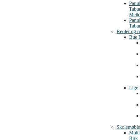
Panu
Tabu
Mell
Panu
Tabur
Reoler og r
Bue 
Lige 
Skolemøble
Multi
Birk