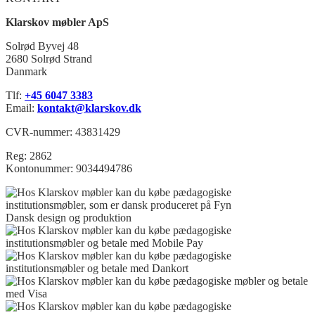
Klarskov møbler ApS
Solrød Byvej 48
2680 Solrød Strand
Danmark
Tlf:
+45 6047 3383
Email:
kontakt@klarskov.dk
CVR-nummer: 43831429
Reg: 2862
Kontonummer: 9034494786
Dansk design og produktion