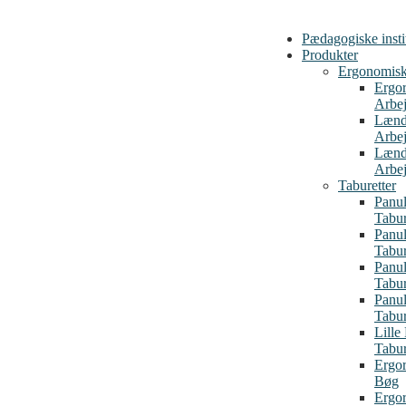
Pædagogiske insti
Produkter
Ergonomiske
Ergo
Arbej
Lænd
Arbej
Lænd
Arbej
Taburetter
Panul
Tabu
Panul
Tabu
Panul
Tabur
Panul
Tabur
Lille
Tabur
Ergor
Bøg
Ergor