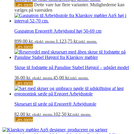
Læs mere
Dette vare har flere varianter. Mulighederne kan
vælges på varesiden
Gaspatron Ergoret® Arbejdsstol høj 50-69 cm
899,00
kr.
1.123,75
kr.
ekskl. moms.
inkl. moms.
Læs mere
Skrue til fodstøtte på Panuline Stabel Højstol – udgået model
36,00
kr.
45,00
kr.
ekskl. moms.
inkl. moms.
Læs mere
Skruesæt til sæde på Ergoret® Arbejdsstole
82,00
kr.
102,50
kr.
ekskl. moms.
inkl. moms.
Læs mere