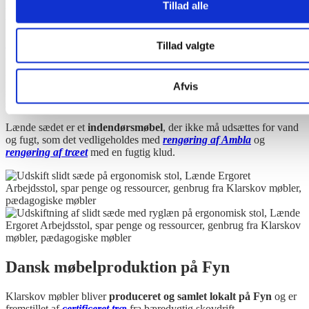
Tillad alle
levetiden, genbrug
Udskift let sædet
og
forlæng levetiden
på din Lænde Ergoret
Tillad valgte
Arbejdsstol Comfort Lux ved at få nyt sæde og betræk.
Du kan
genbrug trægreb
og
håndtag til gaspatron
fra det gamle
Afvis
sæde, som
påsættes det nye sæde
med en
umbraco nøgle
eller
skruemaskine.
Lænde sædet er et
indendørsmøbel
, der ikke må udsættes for vand
og fugt, som det vedligeholdes med
r
eng
øring af Ambla
og
rengøring af træet
med en fugtig klud.
Dansk møbelproduktion på Fyn
Klarskov møbler bliver
produceret og samlet lokalt på Fyn
og er
fremstillet af
certificeret træ
fra bæredygtig skovdrift.