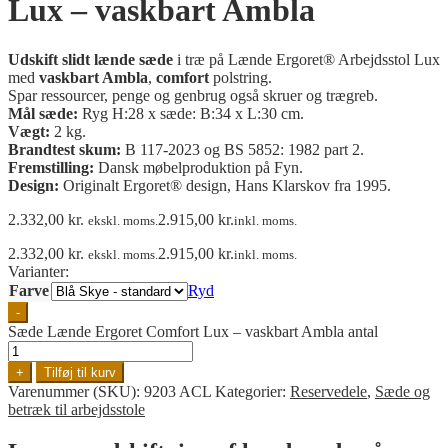
Lux – vaskbart Ambla
Udskift slidt lænde sæde
i træ på Lænde Ergoret® Arbejdsstol Lux
med
vaskbart Ambla
,
comfort
polstring.
Spar ressourcer, penge og genbrug også skruer og trægreb.
Mål sæde:
Ryg H:28 x sæde: B:34 x L:30 cm.
Vægt:
2 kg.
Brandtest skum:
B 117-2023 og BS 5852: 1982 part 2.
Fremstilling:
Dansk møbelproduktion på Fyn.
Design:
Originalt Ergoret® design, Hans Klarskov fra 1995.
2.332,00
kr.
2.915,00
kr.
ekskl. moms.
inkl. moms.
2.332,00
kr.
2.915,00
kr.
ekskl. moms.
inkl. moms.
Varianter:
Farve
Ryd
-
Sæde Lænde Ergoret Comfort Lux – vaskbart Ambla antal
+
Tilføj til kurv
Varenummer (SKU):
9203 ACL
Kategorier:
Reservedele
,
Sæde og
betræk til arbejdsstole