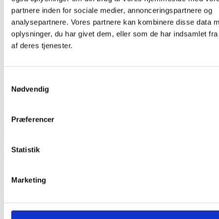
Stærkt ergonomisk gennemgående sæde
i
partnere inden for sociale medier, annonceringspartnere og
formspændt
bøgefinér
med holdbare
skruemuffer.
analysepartnere. Vores partnere kan kombinere disse data 
Betrækket på sædet leveres i
standard farve Blå Skye
og kan fås i
oplysninger, du har givet dem, eller som de har indsamlet fra
12 flotte farver
, som kan tilpasses din indretning.
af deres tjenester.
Polstringen
på sædet er med
brandhæmmende skum med
brandtest:
B117-2023/BS 5852: 1982 part2.
Samtykkevalg
Du får 5 års garanti
på sædet med
forventet levetid på mere end
20 år.
Nødvendig
Præferencer
Statistik
Marketing
Funktion
Udskift let sæde på stol, forlæng