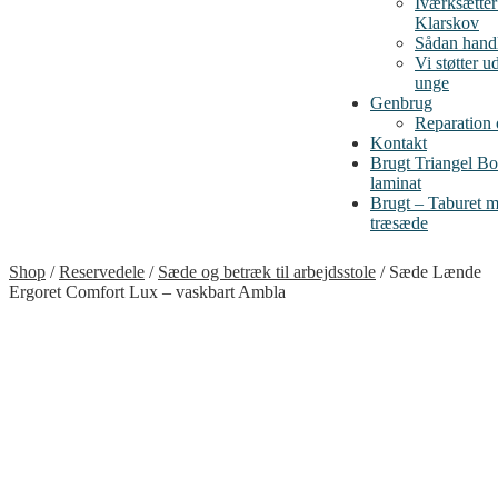
Iværksætte
Klarskov
Sådan handl
Vi støtter u
unge
Genbrug
Reparation
Kontakt
Brugt Triangel B
laminat
Brugt – Taburet me
træsæde
Shop
/
Reservedele
/
Sæde og betræk til arbejdsstole
/
Sæde Lænde
Ergoret Comfort Lux – vaskbart Ambla