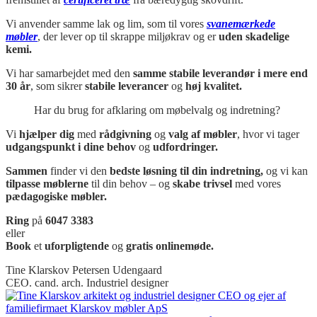
Vi anvender samme lak og lim, som til vores
svanemærkede
møbler
, der lever op til skrappe miljøkrav og er
uden skadelige
kemi.
Vi har samarbejdet med den
samme stabile leverandør i mere end
30 år
, som sikrer
stabile leverancer
og
høj kvalitet.
Har du brug for afklaring om møbelvalg og indretning?
Vi
hjælper dig
med
rådgivning
og
valg af møbler
, hvor vi tager
udgangspunkt i dine behov
og
udfordringer.
Sammen
finder vi den
bedste løsning til din indretning,
og vi kan
tilpasse møblerne
til din behov – og
skabe trivsel
med vores
pædagogiske møbler.
Ring
på
6047 3383
eller
Book
et
uforpligtende
og
gratis onlinemøde.
Tine Klarskov Petersen Udengaard
CEO. cand. arch. Industriel designer