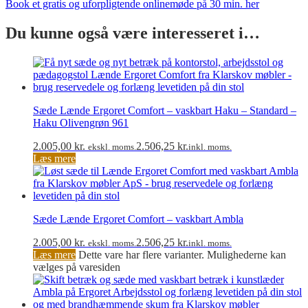
Book et gratis og uforpligtende onlinemøde på 30 min. her
Du kunne også være interesseret i…
Sæde Lænde Ergoret Comfort – vaskbart Haku – Standard –
Haku Olivengrøn 961
2.005,00
kr.
2.506,25
kr.
ekskl. moms.
inkl. moms.
Læs mere
Sæde Lænde Ergoret Comfort – vaskbart Ambla
2.005,00
kr.
2.506,25
kr.
ekskl. moms.
inkl. moms.
Læs mere
Dette vare har flere varianter. Mulighederne kan
vælges på varesiden