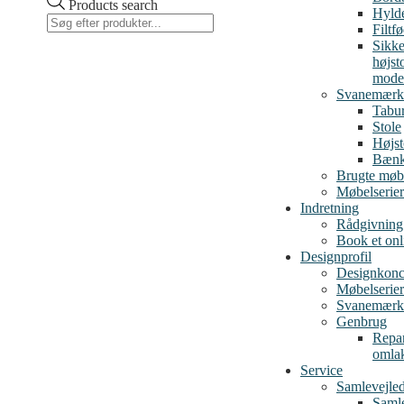
Products search
Hylde
Filtf
Sikke
højst
mode
Svanemærk
Tabur
Stole
Højst
Bæn
Brugte møb
Møbelserier
Indretning
Rådgivning
Book et on
Designprofil
Designkonc
Møbelserier
Svanemærk
Genbrug
Repar
omla
Service
Samlevejle
Samle