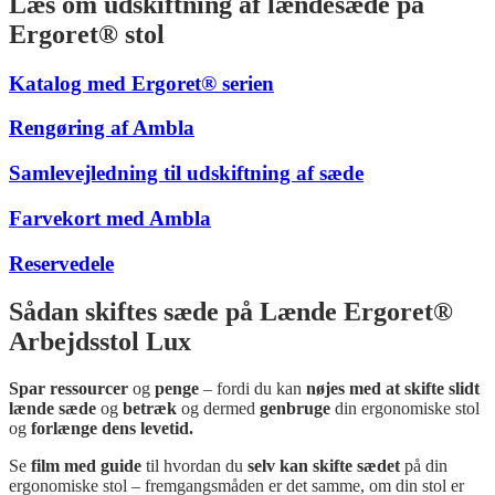
Læs om udskiftning af lændesæde på
Ergoret® stol
Katalog med Ergoret® serien
Rengøring af Ambla
Samlevejledning til udskiftning af sæde
Farvekort med Ambla
Reservedele
Sådan skiftes sæde på Lænde Ergoret®
Arbejdsstol Lux
Spar ressourcer
og
penge
– fordi du kan
nøjes med at skifte slidt
lænde sæde
og
betræk
og dermed
genbruge
din ergonomiske stol
og
forlænge dens levetid.
Se
film med guide
til
hvordan du
selv kan skifte sædet
på din
ergonomiske stol – fremgangsmåden er det samme, om din stol er