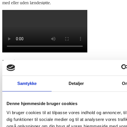
med eller uden lændestøtte.
Kvalitet
Ompolstring af sæde på stol, vaskbart
betræk i Ambla
Samtykke
Detaljer
O
Få nyt
sæde med vaskbart
og
bakteriehæmmende betræk
i
kunstlæder, som er
let at rengøre.
Denne hjemmeside bruger cookies
Ambla betræk på sædet
er et meget
slidstærkt
og
holdbart
Vi bruger cookies til at tilpasse vores indhold og annoncer, til
materiale, som bruges på
hospitaler, plejehjem
og i
offentlige
miljøer
med høj
slitage
og krav om høj
hygiejne.
dig funktioner til sociale medier og til at analysere vores trafi
også oplysninger om din brug af vores hjemmeside med vor