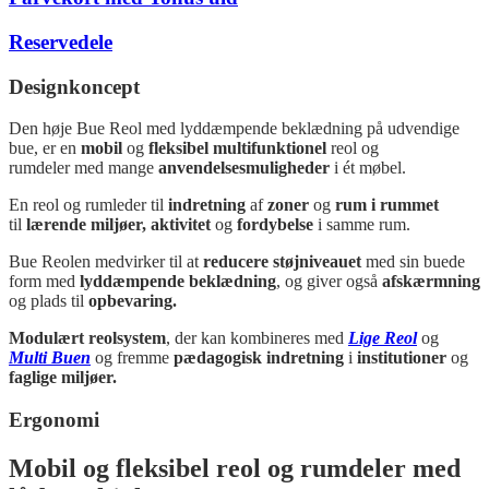
Reservedele
Designkoncept
Den høje Bue Reol med lyddæmpende beklædning på udvendige
bue, er en
mobil
og
fleksibel
multifunktionel
reol og
rumdeler med
mange
anvendelsesmuligheder
i ét møbel.
En
reol og rumleder til
indretning
af
zoner
og
rum i rummet
til
lærende miljøer, aktivitet
og
fordybelse
i samme rum.
Bue Reolen medvirker til at
reducere støjniveauet
med sin buede
form med
lyddæmpende beklædning
, og giver også
afskærmning
og plads til
opbevaring.
Modulært reolsystem
, der kan kombineres med
Lige Reol
og
Multi Buen
og fremme
pædagogisk indretning
i
institutioner
og
faglige miljøer.
Ergonomi
Mobil og fleksibel reol og rumdeler med