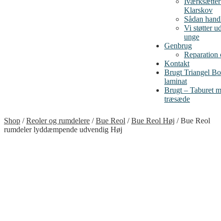
Iværksætte
Klarskov
Sådan handl
Vi støtter u
unge
Genbrug
Reparation
Kontakt
Brugt Triangel B
laminat
Brugt – Taburet me
træsæde
Shop
/
Reoler og rumdelere
/
Bue Reol
/
Bue Reol Høj
/
Bue Reol
rumdeler lyddæmpende udvendig Høj