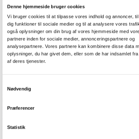
har
dokumenterbart
NRC på 0,85
og er
beklædt
Denne hjemmeside bruger cookies
med
lydabsorberende
Tonus uld
.
Vi bruger cookies til at tilpasse vores indhold og annoncer, til
B
rug samtidig
farver strategisk
og
frem
bestemte
stemninger
og
funktioner
i rummet med
47 flotte farver
Tonus uld.
dig funktioner til sociale medier og til at analysere vores trafi
også oplysninger om din brug af vores hjemmeside med vor
Reol og rumdeler af
træ skal
rengøres
med en blød hårdt opvredet
partnere inden for sociale medier, annonceringspartnere og
klud i
rent vand
og eftertørres. Den lyddæmpende
Tonus uld
beklædningen
skal
støvsuges
for støv, for at bevare dens
analysepartnere. Vores partnere kan kombinere disse data 
lydreducerende effekt. Tavlen kan også bruges som
opslagstavle.
oplysninger, du har givet dem, eller som de har indsamlet fra
af deres tjenester.
Bue Reolen er et
indendørsmøbel
, der
ikke må udsættes for vand
og fugt.
Samtykkevalg
Nødvendig
Præferencer
Statistik
Indretningskoncept