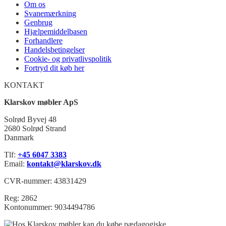
Om os
Svanemærkning
Genbrug
Hjælpemiddelbasen
Forhandlere
Handelsbetingelser
Cookie- og privatlivspolitik
Fortryd dit køb her
KONTAKT
Klarskov møbler ApS
Solrød Byvej 48
2680 Solrød Strand
Danmark
Tlf:
+45 6047 3383
Email:
kontakt@klarskov.dk
CVR-nummer: 43831429
Reg: 2862
Kontonummer: 9034494786