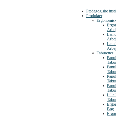
Pædagogiske insti
Produkter
Ergonomiske
Ergo
Arbej
Lænd
Arbej
Lænd
Arbej
Taburetter
Panul
Tabu
Panul
Tabu
Panul
Tabur
Panul
Tabur
Lille
Tabur
Ergor
Bøg
Ergor