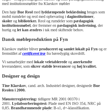
Den høje
Bue Reol
med
lyddæmpende beklædning
bruges som
mobil rumdeler og reol med opbevaring i
daginstitutioner
,
skoler
og
biblioteker.
Reol og rumdeler som
pædagogisk
institutionsmøbel
, der fremmer en
pædagogisk indretning
, der
hurtig og
let kan ændres
i tak med skiftende behov.
Dansk møbleproduktion på Fyn
Klarskov møbler bliver
produceret og samlet lokalt på Fyn
og er
fremstillet af
certificeret træ
fra bæredygtig skovdrift.
Vi samarbejder med
lokale veletablerede
og
anerkendte
leverandører, som
sikrer stabile leverancer
og
høj kvalitet.
Designer og design
Tine Klarskov
, cand. arch. Industriel designer, designede
Bue
Reolen i 2000.
Mønsterregistrering:
tidligere MR 2001 00370 i
2001.
Lydabsorberingstest:
Plade med EN ISO 354, NRC på
0,85.
Brandhæmmende plade
: B-s1, d=-klassifikation.