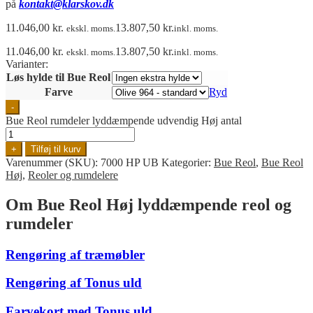
på
kontakt@klarskov.dk
11.046,00
kr.
13.807,50
kr.
ekskl. moms.
inkl. moms.
11.046,00
kr.
13.807,50
kr.
ekskl. moms.
inkl. moms.
Varianter:
Løs hylde til Bue Reol
Farve
Ryd
-
Bue Reol rumdeler lyddæmpende udvendig Høj antal
+
Tilføj til kurv
Varenummer (SKU):
7000 HP UB
Kategorier:
Bue Reol
,
Bue Reol
Høj
,
Reoler og rumdelere
Om Bue Reol Høj lyddæmpende reol og
rumdeler
Rengøring af træmøbler
Rengøring af Tonus uld
Farvekort med Tonus uld