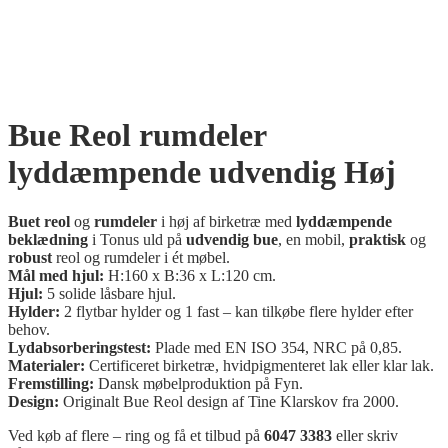
Bue Reol rumdeler
lyddæmpende udvendig Høj
Buet reol
og
rumdeler
i høj af birketræ med
lyddæmpende
beklædning
i Tonus uld på
udvendig bue
, en mobil,
praktisk
og
robust
reol og rumdeler i ét møbel.
Mål med hjul:
H:160 x B:36 x L:120 cm.
Hjul:
5 solide låsbare hjul.
Hylder:
2 flytbar hylder og 1 fast – kan tilkøbe flere hylder efter
behov.
Lydabsorberingstest:
Plade med EN ISO 354, NRC på 0,85.
Materialer:
Certificeret birketræ, hvidpigmenteret lak eller klar lak.
Fremstilling:
Dansk møbelproduktion på Fyn.
Design:
Originalt Bue Reol design af Tine Klarskov fra 2000.
Ved køb af flere – ring og få et tilbud på
6047 3383
eller skriv