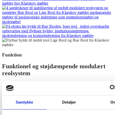
Funktion
Funktionel og støjdæmpende modulært
reolsystem
Med vores
modulære reolsystem
, kan du nemt skabe en
dynamisk
og
fleksibel indretning
af rummet med
rumforløb
og
struktur
med plads til
lærende miljøer
og
afskærmning
til forskellige
aktiviteter i samme rum.
Samtykke
Detaljer
O
Få
lyddæmpende indretning
og
dæmp støjen
i rummet ved at
vælge en reol og rumdeler med
lyddæmpende akustikplade
, som