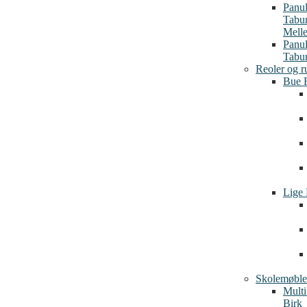
Panu
Tabu
Mell
Panu
Tabur
Reoler og r
Bue 
Lige 
Skolemøble
Multi
Birk