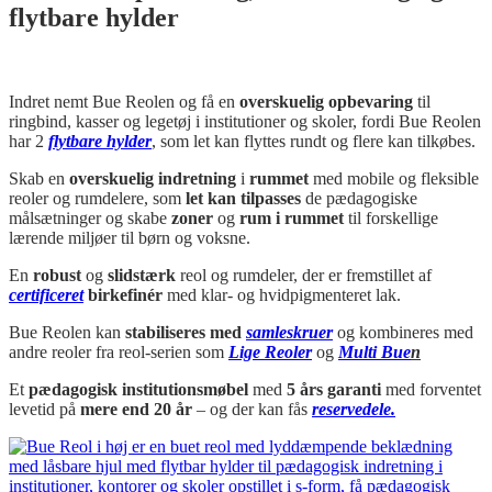
flytbare hylder
Indret nemt Bue Reolen og få en
overskuelig opbevaring
til
ringbind, kasser og legetøj i institutioner og skoler, fordi Bue Reolen
har 2
flytbare hylder
, som let kan flyttes rundt og flere kan tilkøbes.
Skab en
overskuelig indretning
i
rummet
med mobile og fleksible
reoler og rumdelere, som
let kan tilpasses
de pædagogiske
målsætninger og skabe
zoner
og
rum i rummet
til forskellige
lærende miljøer til børn og voksne.
En
robust
og
slidstærk
reol og rumdeler, der er fremstillet af
certificeret
birkefinér
med klar- og hvidpigmenteret lak.
Bue Reolen kan
stabiliseres med
samleskruer
og kombineres med
andre reoler fra reol-serien som
Lige Reoler
og
Multi Bue
n
Et
pædagogisk institutionsmøbel
med
5 års garanti
med
f
orventet
levetid på
mere end 20 år
–
og der kan fås
reservedele.