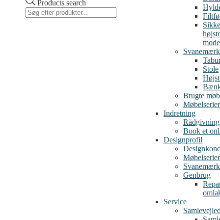
Products search
Hylde
Filtf
Sikke
højst
mode
Svanemærk
Tabur
Stole
Højst
Bæn
Brugte møb
Møbelserier
Indretning
Rådgivning
Book et on
Designprofil
Designkonc
Møbelserier
Svanemærk
Genbrug
Repar
omla
Service
Samlevejle
Samle