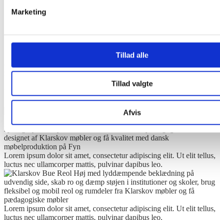
Indret
spændende
og
dynamiske
læringsmiljøer og
rum
i rummet
med
lyddæmpning
,
afskærmning
,
rumforløb
og
opbevaring
Marketing
med Klarskov Bue Reol Høj, som er et
multimøbel
med mange
funktioner i ét møbel.
Bue Reol er en del af Klarskov Reol serie, som er et
modulært
Tillad alle
reolsystem
i forskellige højder. Med Klarskov Bue Reol Høj kan
der indrettes fleksible pædagogiske med
organiske
og
skulpturelle
former
i institutioner, skoler og læringsmiljøer.
Tillad valgte
Referencer og inspiration
Afvis
Lorem ipsum dolor sit amet, consectetur adipiscing elit. Ut elit tellus,
luctus nec ullamcorper mattis, pulvinar dapibus leo.
Lorem ipsum dolor sit amet, consectetur adipiscing elit. Ut elit tellus,
luctus nec ullamcorper mattis, pulvinar dapibus leo.