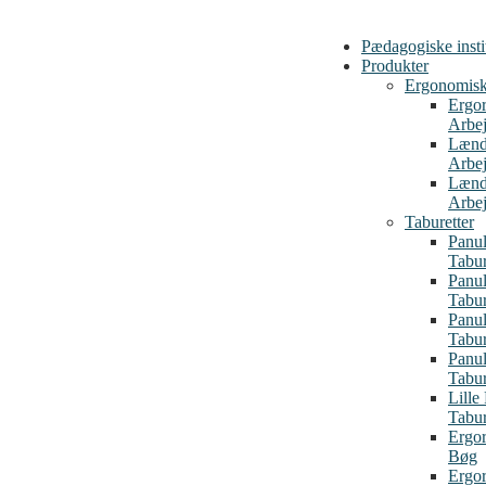
Pædagogiske insti
Produkter
Ergonomiske
Ergo
Arbej
Lænd
Arbej
Lænd
Arbej
Taburetter
Panul
Tabu
Panul
Tabu
Panul
Tabur
Panul
Tabur
Lille
Tabur
Ergor
Bøg
Ergor