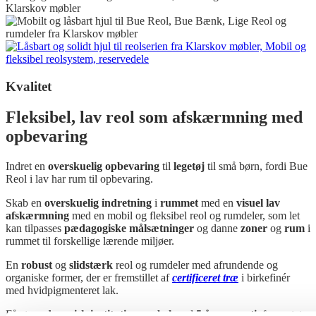
Kvalitet
Fleksibel, lav reol som afskærmning med
opbevaring
Indret en
overskuelig opbevaring
til
legetøj
til små børn, fordi Bue
Reol i lav har rum til opbevaring.
Skab en
overskuelig indretning
i
rummet
med en
visuel lav
afskærmning
med en mobil og fleksibel reol og rumdeler, som let
kan tilpasses
pædagogiske målsætninger
og danne
zoner
og
rum
i
rummet til forskellige lærende miljøer.
En
robust
og
slidstærk
reol og rumdeler med afrundende og
organiske former, der er fremstillet af
certificeret træ
i birkefinér
med hvidpigmenteret lak.
Få et
pædagogisk institutionsmøbel
med
5 års garanti
, forventet