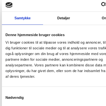
levetid på
mere end 20 år
og der kan fås
reservedele.
Bue Reolen er et
indendørsmøbel
, der ikke må udsættes for vand
og fugt, og
træet skal rengøres
med en blød klud opvredet i rent
Samtykke
Detaljer
O
vand.
Denne hjemmeside bruger cookies
Vi bruger cookies til at tilpasse vores indhold og annoncer, til
dig funktioner til sociale medier og til at analysere vores trafi
også oplysninger om din brug af vores hjemmeside med vor
partnere inden for sociale medier, annonceringspartnere og
analysepartnere. Vores partnere kan kombinere disse data 
oplysninger, du har givet dem, eller som de har indsamlet fra
af deres tjenester.
Samtykkevalg
Funktion
Nødvendig