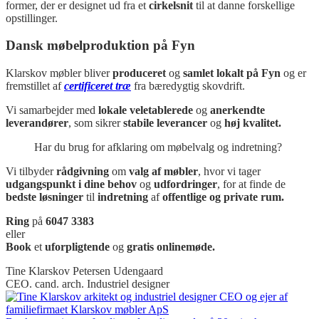
former, der er designet ud fra et
cirkelsnit
til at danne forskellige
opstillinger.
Dansk møbelproduktion på Fyn
Klarskov møbler bliver
produceret
og
samlet lokalt på Fyn
og er
fremstillet af
certificeret træ
fra bæredygtig skovdrift.
Vi samarbejder med
lokale veletablerede
og
anerkendte
leverandører
, som
sikrer
stabile leverancer
og
høj kvalitet.
Har du brug for afklaring om møbelvalg og indretning?
Vi tilbyder
rådgivning
om
valg af møbler
, hvor vi tager
udgangspunkt i dine behov
og
udfordringer
, for at finde de
bedste løsninger
til
indretning
af
offentlige og private rum.
Ring
på
6047 3383
eller
Book
et
uforpligtende
og
gratis onlinemøde.
Tine Klarskov Petersen Udengaard
CEO. cand. arch. Industriel designer