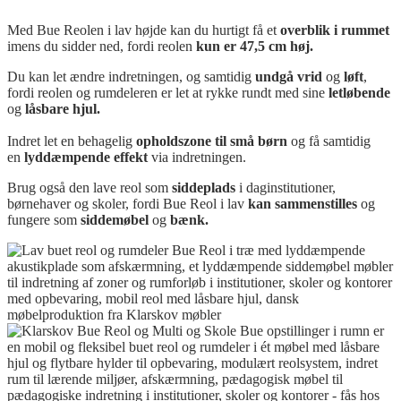
Med Bue Reolen i lav højde kan du hurtigt få et
overblik i rummet
i
mens du sidder ned, fordi reolen
kun er 47,5 cm høj.
Du kan let ændre indretningen, og samtidig
undgå vrid
og
løft
,
fordi reolen og rumdeleren er let at rykke rundt med sine
letløbende
og
låsbare hjul.
Indret let en behagelig
opholdszone til små børn
og få samtidig
en
lyddæmpende effekt
via indretningen.
Brug også den lave reol som
siddeplads
i daginstitutioner,
børnehaver og skoler, fordi Bue Reol i lav
kan sammenstilles
og
fungere som
siddemøbel
og
bænk.