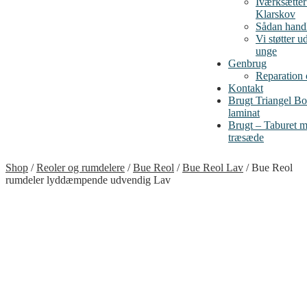
Iværksætte
Klarskov
Sådan handl
Vi støtter u
unge
Genbrug
Reparation
Kontakt
Brugt Triangel B
laminat
Brugt – Taburet me
træsæde
Shop
/
Reoler og rumdelere
/
Bue Reol
/
Bue Reol Lav
/
Bue Reol
rumdeler lyddæmpende udvendig Lav