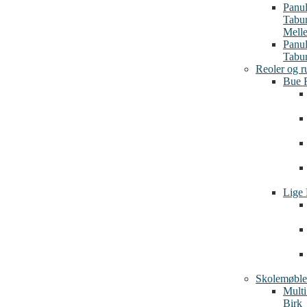
Panu
Tabu
Mell
Panu
Tabur
Reoler og r
Bue 
Lige 
Skolemøble
Multi
Birk