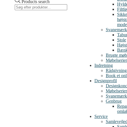
Products search
Hylde
Filtf
Sikke
højst
mode
Svanemærk
Tabur
Stole
Højst
Bæn
Brugte møb
Møbelserier
Indretning
Rådgivning
Book et on
Designprofil
Designkonc
Møbelserier
Svanemærk
Genbrug
Repar
omla
Service
Samlevejle
Samle