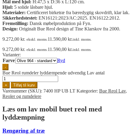
Mål med
hjul:
H:47,5 x D:36 x L:120 cm.
Hjul:
5 solide låsbare hjul.
Materialer:
Certificeret birketræ fra bæredygtig skovdrift, klar lak.
Sikkerhedstestet:
EN16121:2023/AC:2025. EN16122:2012.
Fremstilling:
Dansk møbelproduktion på Fyn.
Design:
Originalt Bue Reol design af Tine Klarskov fra 2000.
9.272,00
kr.
11.590,00
kr.
ekskl. moms.
inkl. moms.
9.272,00
kr.
11.590,00
kr.
ekskl. moms.
inkl. moms.
Varianter:
Farve
Ryd
-
Bue Reol rumdeler lyddæmpende udvendig Lav antal
+
Tilføj til kurv
Varenummer (SKU):
7400 HP UB LT
Kategorier:
Bue Reol Lav
,
Reoler og rumdelere
Læs om lav mobil buet reol med
lyddæmpning
Rengøring af træ